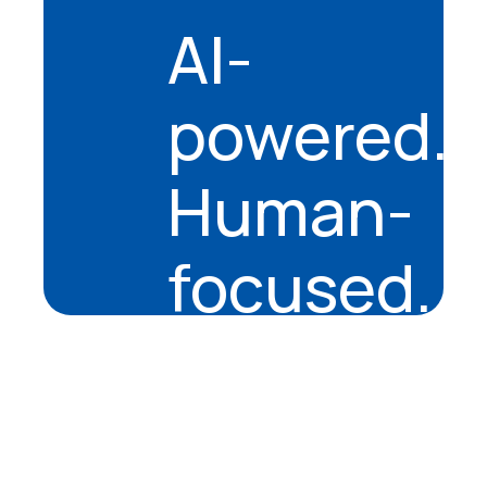
AI-
powered.
Human-
focused.
About
Company
Mission & Vision
History