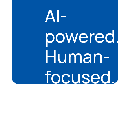
AI-
powered.
Human-
focused.
About
Company
Mission & Vision
History