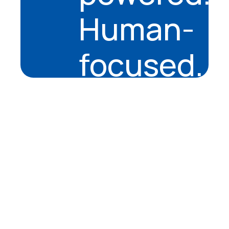
Human-
focused.
About
Company
Mission & Vision
History
Careers
Contact Us
Services