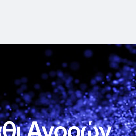
θι Αγορών