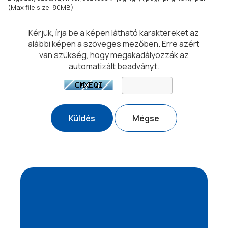
(Max file size: 80MB)
Kérjük, írja be a képen látható karaktereket az
alábbi képen a szöveges mezőben. Erre azért
van szükség, hogy megakadályozzák az
automatizált beadványt.
Mégse