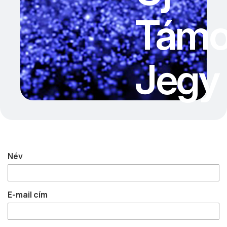
Támo
Jegy
Név
E-mail cím