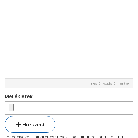
lines: 0 words: 0
mentve
Mellékletek
Hozzáad
Engedélyezett fájl kiterjesztések: .jpg, .gif, .jpeg, .png, .txt, .pdf