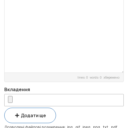
lines: 0 words: 0
збережено
Вкладення
Додати ще
Дозволені файлові розширення: .jpg, .gif, .jpeg, .png, .txt, .pdf