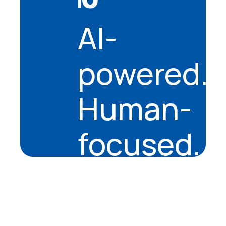
AI-
powered.
Human-
focused.
About
Company
Mission & Vision